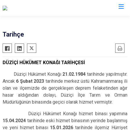
Osmaniye
Tarihçe
Bahçe
Düziçi
DÜZİÇİ HÜKÜMET KONAĞI TARİHÇESİ
Hasanbeyli
Kadirli
Düziçi Hükümet Konağı
21.02.1984
tarihinde yapılmıştır.
Ancak
6 Şubat 2023
tarihinde merkez üstü Kahramanmaraş ili
Sumbas
olan ve ilçemizde de gerçekleşen deprem felaketinden ağır
Toprakkale
hasar aldığından dolayı, Düziçi İlçe Tarım ve Orman
Müdürlüğünün binasında geçici olarak hizmet vermiştir.
Düziçi Hükümet Konağı hizmet binası yapımına
15.04.2024
tarihinde eski hizmet binasının yerinde başlanmış
ve yeni hizmet binası
15.01.2026
tarihinde ilçemiz Hürriyet