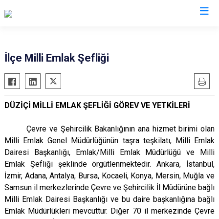
Osmaniye
İlçe Milli Emlak Şefliği
Bahçe
Düziçi
DÜZİÇİ MİLLİ EMLAK ŞEFLİĞİ GÖREV VE YETKİLERİ
Hasanbeyli
Kadirli
Çevre ve Şehircilik Bakanlığının ana hizmet birimi olan
Sumbas
Milli Emlak Genel Müdürlüğünün taşra teşkilatı, Milli Emlak
Dairesi Başkanlığı, Emlak/Milli Emlak Müdürlüğü ve Milli
Toprakkale
Emlak Şefliği şeklinde örgütlenmektedir. Ankara, İstanbul,
İzmir, Adana, Antalya, Bursa, Kocaeli, Konya, Mersin, Muğla ve
Samsun il merkezlerinde Çevre ve Şehircilik İl Müdürüne bağlı
Milli Emlak Dairesi Başkanlığı ve bu daire başkanlığına bağlı
Emlak Müdürlükleri mevcuttur. Diğer 70 il merkezinde Çevre