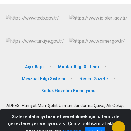
Açık Kapı
Muhtar Bilgi Sistemi
Mevzuat Bilgi Sistemi
Resmi Gazete
Kolluk Gözetim Komisyonu
ADRES: Hürriyet Mah. Şehit Uzman Jandarma Çavuş Ali Gökçe
Cad. No:1/A Düziçi/OSMANİYE
Sizlere daha iyi hizmet verebilmek için sitemizde
Kaymakamlık Santral: 0 328 876 17 00 Belgegeçer: 0 328 876 14
çerezlere yer veriyoruz
🍪 Çerez politikamız hakkında
16