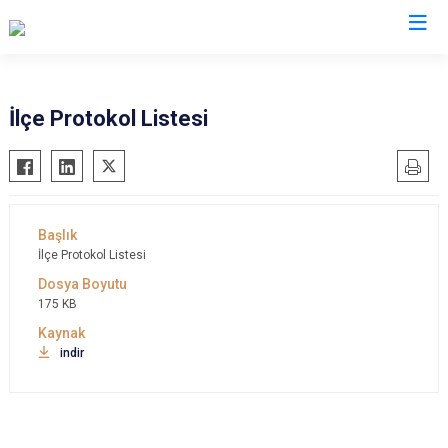
Osmaniye
İlçe Protokol Listesi
Bahçe
Düziçi
Hasanbeyli
Kadirli
İlçe Protokol Listesi
Sumbas
175 KB
Toprakkale
indir