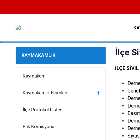
KA
İlçe Si
KAYMAKAMLIK
İLÇE SİVİ
Kaymakam
Derne
Genel
Kaymakamlık Birimleri
Derne
Derne
İlçe Protokol Listesi
Basım
Derne
Etik Komisyonu
Derne
Siyasi