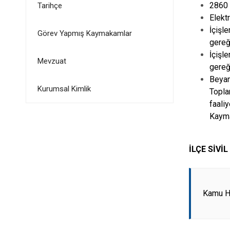
2860 
Tarihçe
Elekt
İçişl
Görev Yapmış Kaymakamlar
gereğ
İçişl
Mevzuat
gereği
Beyan
Kurumsal Kimlik
Topla
faali
Kayma
İLÇE SİVİ
Kamu H