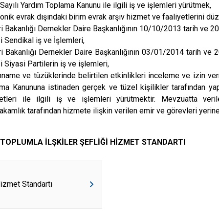
Sayılı Yardım Toplama Kanunu ile ilgili iş ve işlemleri yürütmek,
Sumbas
ronik evrak dışındaki birim evrak arşiv hizmet ve faaliyetlerini 
Toprakkale
eri Bakanlığı Dernekler Daire Başkanlığının 10/10/2013 tarih ve 2
i Sendikal iş ve İşlemleri,
eri Bakanlığı Dernekler Daire Başkanlığının 03/01/2014 tarih ve 
 Siyasi Partilerin iş ve işlemleri,
name ve tüzüklerinde belirtilen etkinlikleri inceleme ve izin ve
ma Kanununa istinaden gerçek ve tüzel kişilikler tarafından ya
yetleri ile ilgili iş ve işlemleri yürütmektir. Mevzuatta veri
kamlık tarafından hizmete ilişkin verilen emir ve görevleri yerine
L TOPLUMLA İLŞKİLER ŞEFLİĞİ HİZMET STANDARTI
izmet Standartı