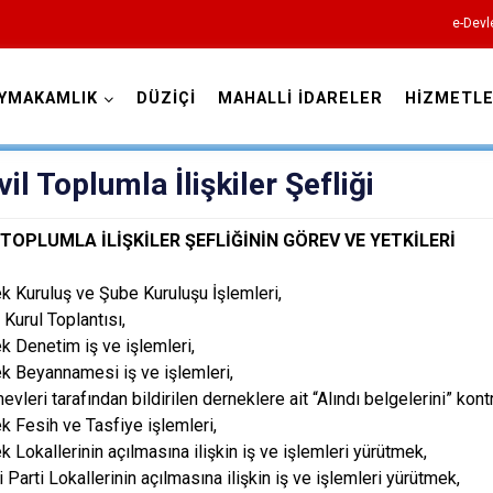
e-Devl
YMAKAMLIK
DÜZİÇİ
MAHALLİ İDARELER
HİZMETLE
Osmaniye
vil Toplumla İlişkiler Şefliği
L TOPLUMLA İLİŞKİLER ŞEFLİĞİNİN GÖREV VE YETKİLERİ
k Kuruluş ve Şube Kuruluşu İşlemleri,
 Kurul Toplantısı,
k Denetim iş ve işlemleri,
Bahçe
k Beyannamesi iş ve işlemleri,
evleri tarafından bildirilen derneklere ait “Alındı belgelerini” ko
Düziçi
k Fesih ve Tasfiye işlemleri,
Hasanbeyli
k Lokallerinin açılmasına ilişkin iş ve işlemleri yürütmek,
Kadirli
 Parti Lokallerinin açılmasına ilişkin iş ve işlemleri yürütmek,