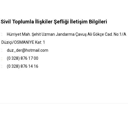
 Sivil Toplumla İlişkiler Şefliği İletişim Bilgileri
Hürriyet Mah. Şehit Uzman Jandarma Çavuş Ali Gökçe Cad. No:1/A
Düziçi/OSMANİYE Kat: 1
duz_der@hotmail.com
(0 328) 876 17 00
(0 328) 876 14 16