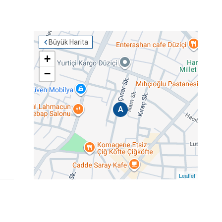
Büyük Harita
+
−
A
Leaflet