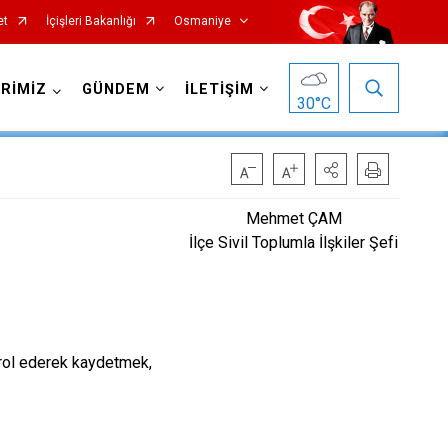
et
İçişleri Bakanlığı
Osmaniye
RİMİZ
GÜNDEM
İLETİŞİM
30
°C
Mehmet ÇAM
İlçe Sivil Toplumla İlşkiler Şefi
ntrol ederek kaydetmek,