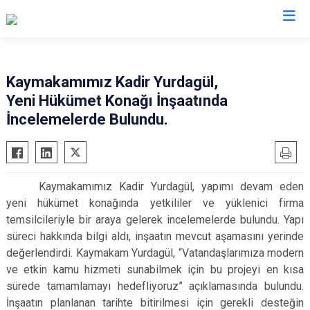
Osmaniye
Kaymakamımız Kadir Yurdagül,
Yeni Hükümet Konağı İnşaatında
Bahçe
İncelemelerde Bulundu.
Düziçi
Hasanbeyli
Kadirli
Kaymakamımız Kadir Yurdagül, yapımı devam eden
Sumbas
yeni hükümet konağında yetkililer ve yüklenici firma
Toprakkale
temsilcileriyle bir araya gelerek incelemelerde bulundu. Yapı
süreci hakkında bilgi aldı, inşaatın mevcut aşamasını yerinde
değerlendirdi. Kaymakam Yurdagül, “Vatandaşlarımıza modern
ve etkin kamu hizmeti sunabilmek için bu projeyi en kısa
sürede tamamlamayı hedefliyoruz” açıklamasında bulundu.
İnşaatın planlanan tarihte bitirilmesi için gerekli desteğin